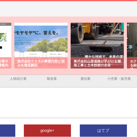
容と強
株式会社山形道路が手がける舗
ホクシン設備株式会社が手がけ
株式
装工事と土木技術の全容
る給排水空調消火設備工事の実
のG
績と強み
入メ
人材紹介業
製造業
通信業
小売業・販売業
google+
はてブ