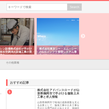
会社東京シー・エム・シー
株式会社アクアスペースが水中
株式会社地盤調査事
ISインフラ管理システム導
から陸上まで一貫施工できる理
れ続ける理由と建設
リット
由
強み
その他業種
おすすめ記事
株式会社アドバンスロードが山
1
形県鶴岡市で手がける舗装土木
工事と求人情報
山形県鶴岡市で地域の道路基盤を支え
る企業として、舗装工事や土木工事を
手がける専門会社があります。地域住