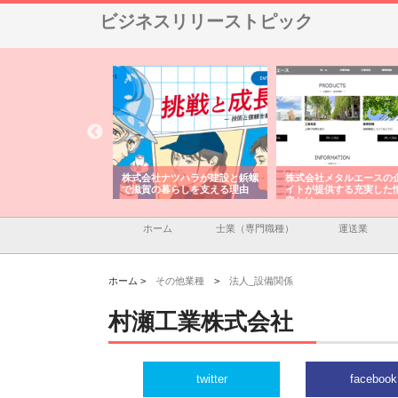
ビジネスリリーストピック
ナツハラが建設と鋲螺
株式会社メタルエースの企業サ
株式会社ＣＳＡの事業内
暮らしを支える理由
イトが提供する充実した情報内
みを徹底解説
容とは
ホーム
士業（専門職種）
運送業
ホーム >
その他業種
>
法人_設備関係
村瀬工業株式会社
twitter
facebook