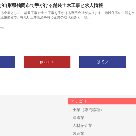
が山形県鶴岡市で手がける舗装土木工事と求人情報
える企業として、舗装工事や土木工事を手がける専門会社があります。地域住民の生活を支
環境整備まで、幅広い工事実績を持つ企業の取り組みと、地…
ews
google+
はてブ
カテゴリー
士業（専門職種）
運送業
人材紹介業
製造業