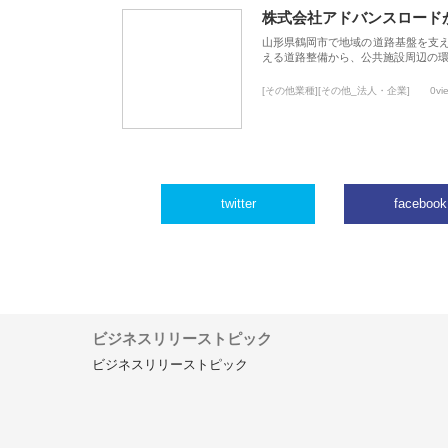
株式会社アドバンスロード
山形県鶴岡市で地域の道路基盤を支
える道路整備から、公共施設周辺の
[その他業種][その他_法人・企業]
0vi
twitter
facebook
ビジネスリリーストピック
ビジネスリリーストピック