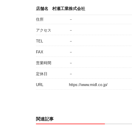
店舗名
村瀬工業株式会社
住所
－
アクセス
－
TEL
－
FAX
－
営業時間
－
定休日
－
URL
https://www.midl.co.jp/
関連記事